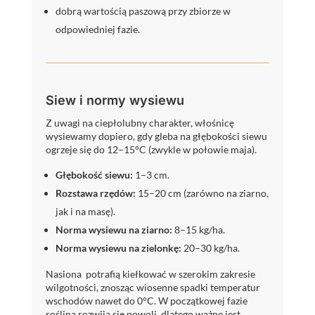
dobrą wartością paszową przy zbiorze w
odpowiedniej fazie.
Siew i normy wysiewu
Z uwagi na ciepłolubny charakter, włośnicę
wysiewamy dopiero, gdy
gleba
na głębokości siewu
ogrzeje się do 12–15°C (zwykle w połowie maja).
Głębokość siewu:
1–3 cm.
Rozstawa rzędów:
15–20 cm (zarówno na ziarno,
jak i na masę).
Norma wysiewu na ziarno:
8–15 kg/ha.
Norma wysiewu na zielonkę:
20–30 kg/ha.
Nasiona potrafią kiełkować w szerokim zakresie
wilgotności, znosząc wiosenne spadki temperatur
wschodów nawet do 0°C. W początkowej fazie
roślina rozwija się powoli, dlatego ważne jest