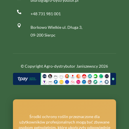
biuro@agro-dystrybutor.pl

+48 731 981 001

Borkowo Wielkie ul. Długa 3,
09-200 Sierpc
© Copyright Agro-dystrybutor Janiszewscy 2026
Środki ochrony roślin przeznaczone dla
użytkowników profesjonalnych mogą być zbywane
osobom pełnoletnim, które ukończyły odpowiednie