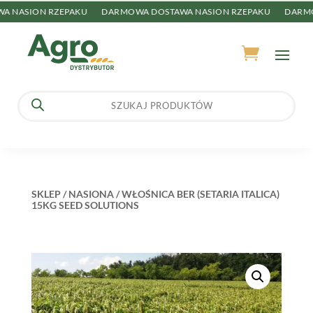
NASION RZEPAKU
DARMOWA DOSTAWA NASION RZEPAKU
DARMOW
Wyszukiwarka
produktów
SKLEP
/
NASIONA
/ WŁOŚNICA BER (SETARIA ITALICA)
15KG SEED SOLUTIONS