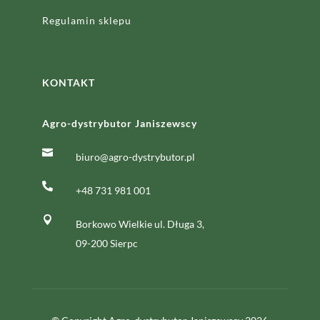
Regulamin sklepu
KONTAKT
Agro-dystrybutor Janiszewscy

biuro@agro-dystrybutor.pl

+48 731 981 001

Borkowo Wielkie ul. Długa 3,
09-200 Sierpc