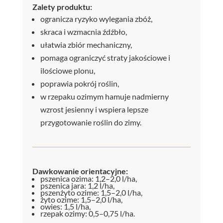
Zalety produktu:
ogranicza ryzyko wylegania zbóż,
skraca i wzmacnia źdźbło,
ułatwia zbiór mechaniczny,
pomaga ograniczyć straty jakościowe i
ilościowe plonu,
poprawia pokrój roślin,
w rzepaku ozimym hamuje nadmierny
wzrost jesienny i wspiera lepsze
przygotowanie roślin do zimy.
Dawkowanie orientacyjne:
pszenica ozima: 1,2–2,0 l/ha,
pszenica jara: 1,2 l/ha,
pszenżyto ozime: 1,5–2,0 l/ha,
żyto ozime: 1,5–2,0 l/ha,
owies: 1,5 l/ha,
rzepak ozimy: 0,5–0,75 l/ha.