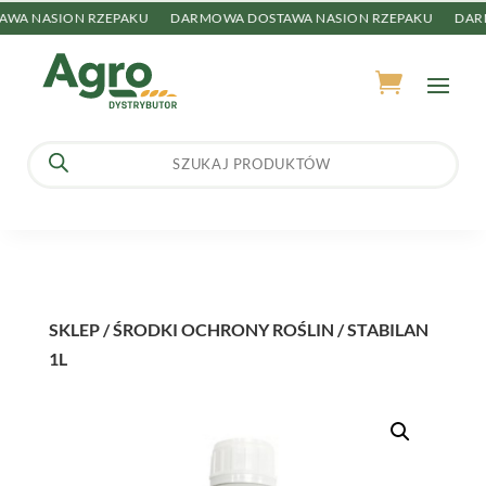
A NASION RZEPAKU
DARMOWA DOSTAWA NASION RZEPAKU
DARMO
Wyszukiwarka
produktów
SKLEP
/
ŚRODKI OCHRONY ROŚLIN
/ STABILAN
1L