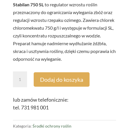
Stabilan 750 SL
to regulator wzrostu roślin
przeznaczony do ograniczania wylegania zbóż oraz
regulacji wzrostu rzepaku ozimego. Zawiera chlorek
chloromekwatu 750 g/l i występuje w formulacji SL,
czyli koncentratu rozpuszczalnego w wodzie.
Preparat hamuje nadmierne wydłużanie źdźbła,
skraca i usztywnia rośliny, dzięki czemu poprawia ich
odporność na wyleganie.
ilość
Dodaj do koszyka
Stabilan
1L
lub zamów telefonicznie:
tel. 731 981 001
Kategoria:
Środki ochrony roślin