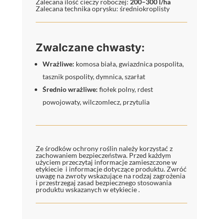
Zalecana ilość cieczy roboczej:
200–300 l/ha
Zalecana technika oprysku: średniokroplisty
Zwalczane chwasty:
Wrażliwe:
komosa biała, gwiazdnica pospolita,
tasznik pospolity, dymnica, szarłat
Średnio wrażliwe:
fiołek polny, rdest
powojowaty, wilczomlecz, przytulia
Ze środków ochrony roślin należy korzystać z
zachowaniem bezpieczeństwa. Przed każdym
użyciem przeczytaj informacje zamieszczone w
etykiecie i informacje dotyczące produktu. Zwróć
uwagę na zwroty wskazujące na rodzaj zagrożenia
i przestrzegaj zasad bezpiecznego stosowania
produktu wskazanych w etykiecie .