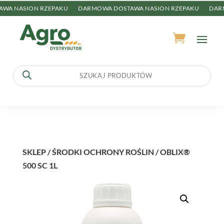
A NASION RZEPAKU
DARMOWA DOSTAWA NASION RZEPAKU
DARMO
Wyszukiwarka
produktów
SKLEP
/
ŚRODKI OCHRONY ROŚLIN
/ OBLIX®
500 SC 1L