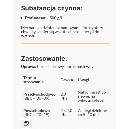
Substancja czynna:
Etofumesat – 500 g/l
Mechanizm działania: hamowanie fotosyntezy –
chwasty zamierają wskutek braku energii do
wzrostu.
Zastosowanie:
Uprawa:
burak cukrowy, burak pastewny
Termin
Dawka
Uwagi
stosowania
Natychmiast po
Przedwschodowo
2,0
siewie, na
(BBCH 00–09)
l/ha
wilgotną glebę
Powschodowo
2 × 1,0
Zabiegi dzielone
(BBCH 10–19)
l/ha
co 5–10 dni