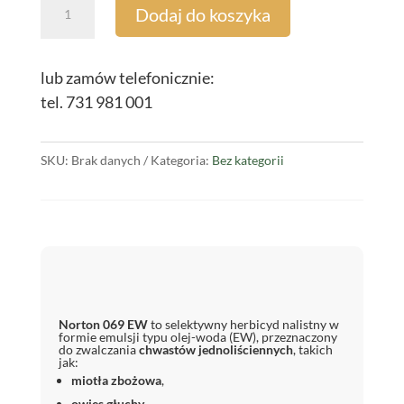
ilość
Dodaj do koszyka
Norton 069 EW
5L
lub zamów telefonicznie:
tel. 731 981 001
SKU:
Brak danych
Kategoria:
Bez kategorii
Norton 069 EW
to selektywny herbicyd nalistny w
formie emulsji typu olej-woda (EW), przeznaczony
do zwalczania
chwastów jednoliściennych
, takich
jak:
miotła zbożowa
,
owies głuchy
,