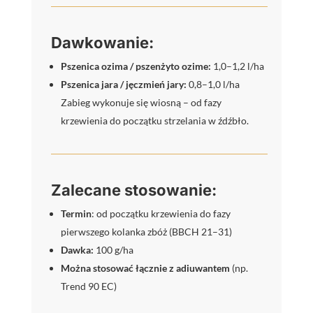
Dawkowanie:
Pszenica ozima / pszenżyto ozime:
1,0–1,2 l/ha
Pszenica jara / jęczmień jary:
0,8–1,0 l/ha
Zabieg wykonuje się wiosną – od fazy
krzewienia do początku strzelania w źdźbło.
Zalecane stosowanie:
Termin
: od początku krzewienia do fazy
pierwszego kolanka zbóż (BBCH 21–31)
Dawka:
100 g/ha
Można stosować łącznie z adiuwantem
(np.
Trend 90 EC)