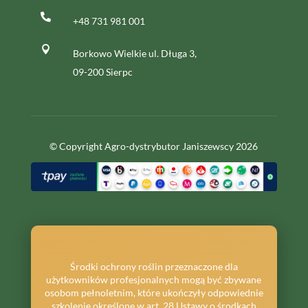

+48 731 981 001

Borkowo Wielkie ul. Długa 3,
09-200 Sierpc
© Copyright Agro-dystrybutor Janiszewscy 2026
Środki ochrony roślin przeznaczone dla
użytkowników profesjonalnych mogą być zbywane
osobom pełnoletnim, które ukończyły odpowiednie
szkolenie określone w art. 28 Ustawy o środkach