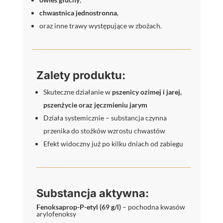
chwastnica jednostronna
,
oraz inne trawy występujące w zbożach.
Zalety produktu:
Skuteczne działanie w
pszenicy ozimej i jarej,
pszenżycie oraz jęczmieniu jarym
Działa systemicznie – substancja czynna
przenika do stożków wzrostu chwastów
Efekt widoczny już po kilku dniach od zabiegu
Substancja aktywna:
Fenoksaprop-P-etyl (69 g/l)
– pochodna kwasów
arylofenoksy