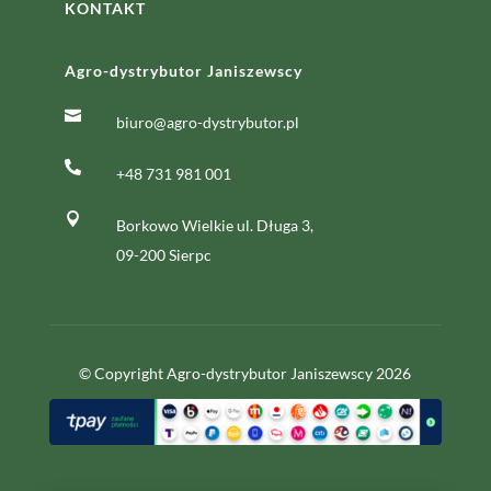
KONTAKT
Agro-dystrybutor Janiszewscy

biuro@agro-dystrybutor.pl

+48 731 981 001

Borkowo Wielkie ul. Długa 3,
09-200 Sierpc
© Copyright Agro-dystrybutor Janiszewscy 2026