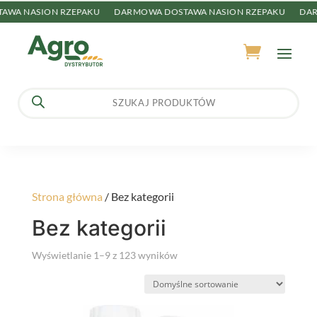
A NASION RZEPAKU
DARMOWA DOSTAWA NASION RZEPAKU
DARMO
Wyszukiwarka
produktów
Strona główna
/ Bez kategorii
Bez kategorii
Wyświetlanie 1–9 z 123 wyników