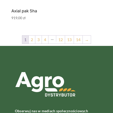
Axial pak 5ha
919,00
zł
…
1
2
3
4
12
13
14
→
Obserwuj nas w mediach społecznościowych