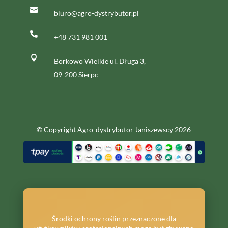

biuro@agro-dystrybutor.pl

+48 731 981 001

Borkowo Wielkie ul. Długa 3,
09-200 Sierpc
© Copyright Agro-dystrybutor Janiszewscy 2026
Środki ochrony roślin przeznaczone dla