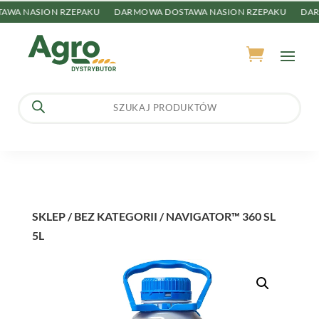
A NASION RZEPAKU
DARMOWA DOSTAWA NASION RZEPAKU
DARM
Wyszukiwarka
produktów
SKLEP
/
BEZ KATEGORII
/ NAVIGATOR™ 360 SL
5L