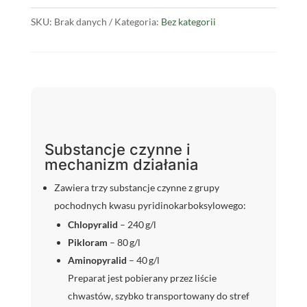
SKU:
Brak danych
Kategoria:
Bez kategorii
Substancje czynne i
mechanizm działania
Zawiera trzy substancje czynne z grupy
pochodnych kwasu pyridinokarboksylowego:
Chlopyralid
– 240 g/l
Pikloram
– 80 g/l
Aminopyralid
– 40 g/l
Preparat jest pobierany przez liście
chwastów, szybko transportowany do stref