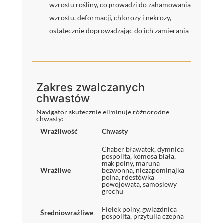
wzrostu rośliny, co prowadzi do zahamowania
wzrostu, deformacji, chlorozy i nekrozy,
ostatecznie doprowadzając do ich zamierania
Zakres zwalczanych
chwastów
Navigator skutecznie eliminuje różnorodne
chwasty:
Wrażliwość
Chwasty
Chaber bławatek, dymnica
pospolita, komosa biała,
mak polny, maruna
Wrażliwe
bezwonna, niezapominajka
polna, rdestówka
powojowata, samosiewy
grochu
Fiołek polny, gwiazdnica
Średniowrażliwe
pospolita, przytulia czepna