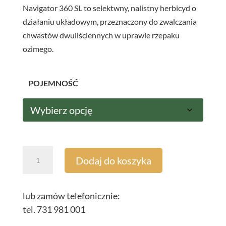
Navigator 360 SL to selektwny, nalistny herbicyd o
działaniu układowym, przeznaczony do zwalczania
chwastów dwuliściennych w uprawie rzepaku
ozimego.
POJEMNOŚĆ
ilość
Dodaj do koszyka
Navigator™
360
SL
lub zamów telefonicznie:
5L
tel. 731 981 001