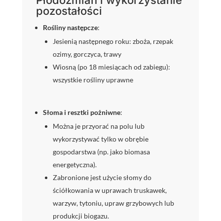
Płodozmian i wykorzystanie
pozostałości
Rośliny następcze
:
Jesienią następnego roku: zboża, rzepak
ozimy, gorczyca, trawy
Wiosną (po 18 miesiącach od zabiegu):
wszystkie rośliny uprawne
Słoma i resztki pożniwne
:
Można je przyorać na polu lub
wykorzystywać tylko w obrębie
gospodarstwa (np. jako biomasa
energetyczna).
Zabronione jest użycie słomy do
ściółkowania w uprawach truskawek,
warzyw, tytoniu, upraw grzybowych lub
produkcji biogazu.