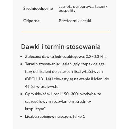
Jasnota purpurowa, tasznik
Średnioodporne
pospolity
Odporne
Przetacznik perski
Dawki i termin stosowania
Zalecana dawka jednozabiegowa
: 0,2–0,3 l/ha
Termin stosowania
: Jesień, gdy rzepak osiąga
fazę od liścieni do czterech liści właściwych
(BBCH 10–14) i chwasty są na etapie liścieni do
4 liści właściwych.
Opryskiwać w ilości
150–300 l wody/ha
, ze
szczegółowym rozpylaniem „średnio-
kroplistym”.
Liczba zabiegów na sezon
: tylko
1