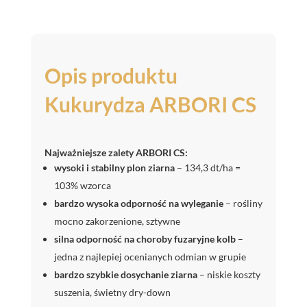
Opis produktu
Kukurydza ARBORI CS
Najważniejsze zalety ARBORI CS:
wysoki i stabilny plon ziarna
– 134,3 dt/ha =
103% wzorca
bardzo wysoka odporność na wyleganie
– rośliny
mocno zakorzenione, sztywne
silna odporność na choroby fuzaryjne kolb
–
jedna z najlepiej ocenianych odmian w grupie
bardzo szybkie dosychanie ziarna
– niskie koszty
suszenia, świetny dry-down