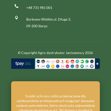

+48 731 981 001

Borkowo Wielkie ul. Długa 3,
09-200 Sierpc
© Copyright Agro-dystrybutor Janiszewscy 2026
Środki ochrony roślin przeznaczone dla
użytkowników profesjonalnych mogą być zbywane
osobom pełnoletnim, które ukończyły odpowiednie
szkolenie określone w art. 28 Ustawy o środkach