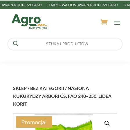
WA NASION RZEPAKU
DARMOWA DOSTAWA NASION RZEPAKU
DAR
Wyszukiwarka
produktów
SKLEP
/
BEZ KATEGORII
/ NASIONA
KUKURYDZY ARBORI CS, FAO 240–250, LIDEA
KORIT
Promocja!