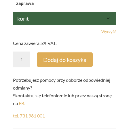
zaprawa
Wyczyść
Cena zawiera 5% VAT.
ilość
Dodaj do koszyka
Nasiona
Kukurydzy
ARBORI
Potrzebujesz pomocy przy doborze odpowiedniej
CS,
odmiany?
FAO
Skontaktuj się telefonicznie lub przez naszą stronę
240–
na
FB.
250,
tel. 731 981 001
Lidea
Korit