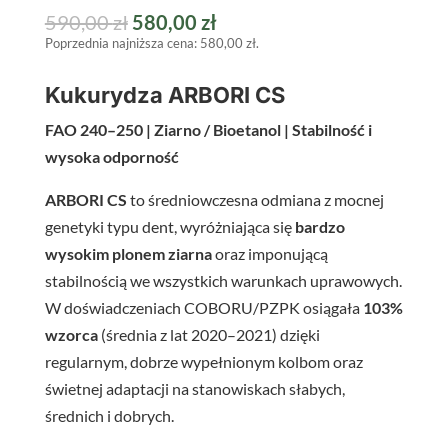
Pierwotna
Aktualna
590,00
zł
580,00
zł
Poprzednia najniższa cena:
580,00
zł
.
cena
cena
wynosiła:
wynosi:
Kukurydza ARBORI CS
590,00 zł.
580,00 zł.
FAO 240–250 | Ziarno / Bioetanol | Stabilność i
wysoka odporność
ARBORI CS
to średniowczesna odmiana z mocnej
genetyki typu dent, wyróżniająca się
bardzo
wysokim plonem ziarna
oraz imponującą
stabilnością we wszystkich warunkach uprawowych.
W doświadczeniach COBORU/PZPK osiągała
103%
wzorca
(średnia z lat 2020–2021) dzięki
regularnym, dobrze wypełnionym kolbom oraz
świetnej adaptacji na stanowiskach słabych,
średnich i dobrych.