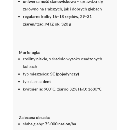
uniwersalność stanowiskowa
– sprawdza się
zarówno na słabszych, jak i dobrych glebach
regularne kolby 16–18 rzędów, 29–31
ziaren/rząd, MTZ ok. 320 g
Morfologia:
rośliny
niskie
, o średnio wysoko osadzonych
kolbach
typ mieszańca:
SC (pojedynczy)
typ ziarna:
dent
kwitnienie: 900°C, ziarno 32% H₂O: 1680°C
Zalecana obsada:
słabe gleby:
75 000 nasion/ha