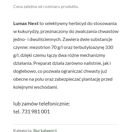
Cena zależna od rozmiaru produktu.
Lumax Next
to selektywny herbicyd do stosowania
w kukurydzy, przeznaczony do zwalczania chwastów
jedno- i dwuliściennych. Zawiera dwie substancje
czynne: mezotrion 70 g/l oraz terbutyloazynę 330
g/l, dzięki czemu łączy dwa różne mechanizmy
działania. Preparat działa zarówno nalistnie, jak i
doglebowo, co pozwala ograniczać chwasty już
obecne na polu oraz zabezpieczać plantację przed
kolejnymi wschodami.
lub zamów telefonicznie:
tel. 731 981 001
Kategoria:
Bez kategorii