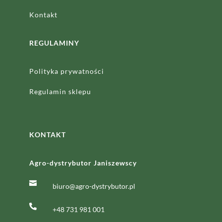
Kontakt
REGULAMINY
Polityka prywatności
Regulamin sklepu
KONTAKT
Agro-dystrybutor Janiszewscy

biuro@agro-dystrybutor.pl

+48 731 981 001