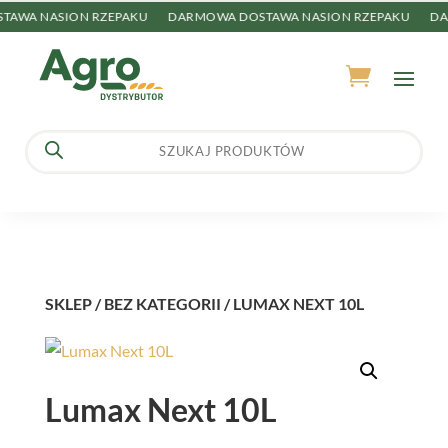
AWA NASION RZEPAKU
DARMOWA DOSTAWA NASION RZEPAKU
DAR
Wyszukiwarka
produktów
SKLEP
/
BEZ KATEGORII
/ LUMAX NEXT 10L
Lumax Next 10L