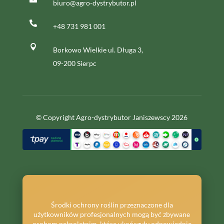
biuro@agro-dystrybutor.pl

+48 731 981 001

Borkowo Wielkie ul. Długa 3,
09-200 Sierpc
© Copyright Agro-dystrybutor Janiszewscy 2026
Środki ochrony roślin przeznaczone dla
użytkowników profesjonalnych mogą być zbywane
osobom pełnoletnim, które ukończyły odpowiednie