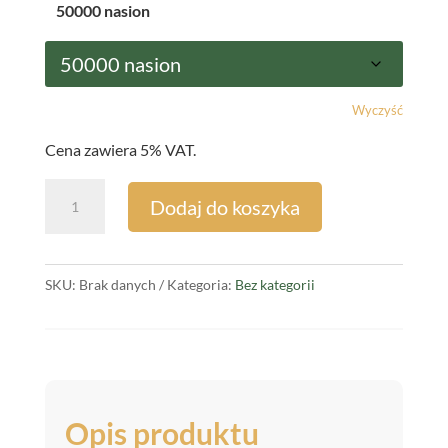
50000 nasion
Wyczyść
Cena zawiera 5% VAT.
ilość
Dodaj do koszyka
Nasiona
Kukurydzy
TIPICO
SKU:
Brak danych
Kategoria:
Bez kategorii
+
OPTI
PLUS,
FAO
230–
Opis produktu
240,