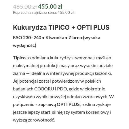
Pierwotna
Aktualna
465,00
zł
455,00
zł
Poprzednia najniższa cena:
455,00
zł
.
cena
cena
wynosiła:
wynosi:
Kukurydza TIPICO + OPTI PLUS
465,00 zł.
455,00 zł.
FAO 230–240 • Kiszonka • Ziarno (wysoka
wydajność)
Tipico
to odmiana kukurydzy stworzona z myślą o
maksymalnej produkcji masy oraz wysokim udziale
ziarna — idealna w intensywnej produkcji kiszonki.
Jej potencjał został potwierdzony w polskich
badaniach COBORU i PDO, gdzie wielokrotnie
uzyskiwała wyniki powyżej odmian wzorcowych. W
połączeniu z
zaprawą OPTI PLUS
, roślina zyskuje
jeszcze lepszy start, silniejszy system korzeniowy i
wyższą zdrowotność.