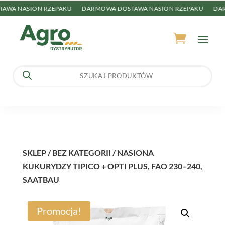
WA NASION RZEPAKU
DARMOWA DOSTAWA NASION RZEPAKU
DARM
Wyszukiwarka
produktów
SKLEP
/
BEZ KATEGORII
/ NASIONA
KUKURYDZY TIPICO + OPTI PLUS, FAO 230–240,
SAATBAU
Promocja!