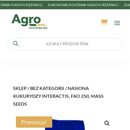
WA NASION RZEPAKU
DARMOWA DOSTAWA NASION RZEPAKU
DAR
Wyszukiwarka
produktów
SKLEP
/
BEZ KATEGORII
/ NASIONA
KUKURYDZY INTERACTIS, FAO 250, MASS
SEEDS
Promocja!