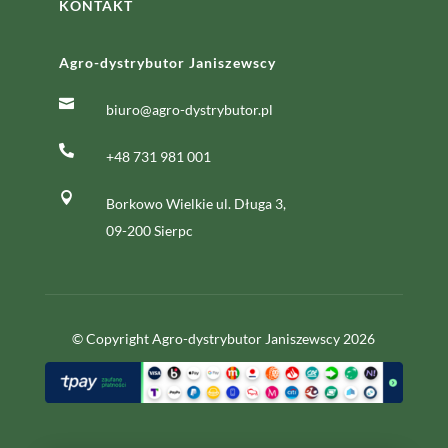
KONTAKT
Agro-dystrybutor Janiszewscy

biuro@agro-dystrybutor.pl

+48 731 981 001

Borkowo Wielkie ul. Długa 3,
09-200 Sierpc
© Copyright Agro-dystrybutor Janiszewscy 2026