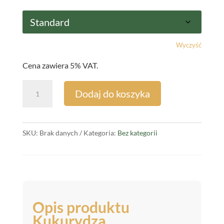
Wyczyść
Cena zawiera 5% VAT.
ilość
Dodaj do koszyka
Nasiona
Kukurydzy
INTERACTIS,
SKU:
Brak danych
Kategoria:
Bez kategorii
FAO
250,
Mass
Seeds
Opis produktu
Kukurydza