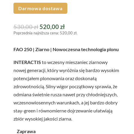
Darmowa dostawa
Pierwotna
Aktualna
530,00
zł
520,00
zł
Poprzednia najniższa cena:
520,00
zł
.
cena
cena
wynosiła:
wynosi:
FAO 250 | Ziarno | Nowoczesna technologia plonu
530,00 zł.
520,00 zł.
INTERACTIS
to wczesny mieszaniec ziarnowy
nowej generacji, który wyróżnia się bardzo wysokim
potencjałem plonowania oraz doskonałą
zdrowotnością. Silny wigor początkowy sprawia, że
odmiana świetnie rusza nawet przy chłodniejszych,
wczesnowiosennych warunkach, a jej bardzo dobry
stay-green i równomierne dojrzewanie ułatwiają
zbiór wysokiej jakości ziarna.
Zaprawa