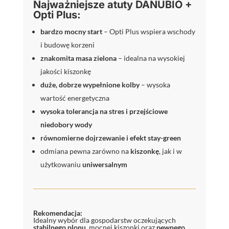
Najważniejsze atuty DANUBIO +
Opti Plus:
bardzo mocny start
– Opti Plus wspiera wschody
i budowę korzeni
znakomita masa zielona
– idealna na wysokiej
jakości kiszonkę
duże, dobrze wypełnione kolby
– wysoka
wartość energetyczna
wysoka tolerancja na stres i przejściowe
niedobory wody
równomierne dojrzewanie i efekt stay-green
odmiana pewna zarówno na
kiszonkę
, jak i w
użytkowaniu
uniwersalnym
Rekomendacja:
Idealny wybór dla gospodarstw oczekujących
stabilnego plonu
, mocnej kiszonki oraz
pewnego