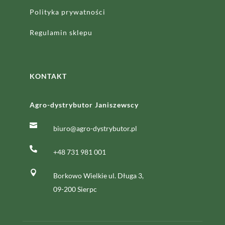
Polityka prywatności
Regulamin sklepu
KONTAKT
Agro-dystrybutor Janiszewscy

biuro@agro-dystrybutor.pl

+48 731 981 001

Borkowo Wielkie ul. Długa 3,
09-200 Sierpc