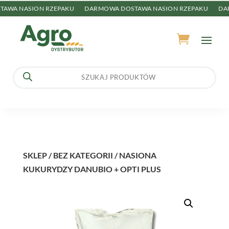
WA NASION RZEPAKU
DARMOWA DOSTAWA NASION RZEPAKU
DAR
Wyszukiwarka
produktów
SKLEP
/
BEZ KATEGORII
/ NASIONA
KUKURYDZY DANUBIO + OPTI PLUS