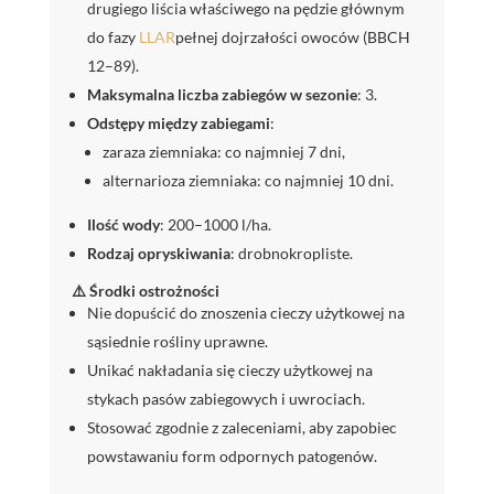
drugiego liścia właściwego na pędzie głównym
do fazy
LLAR
pełnej dojrzałości owoców (BBCH
12–89).
Maksymalna liczba zabiegów w sezonie
: 3.
Odstępy między zabiegami
:
zaraza ziemniaka: co najmniej 7 dni,
alternarioza ziemniaka: co najmniej 10 dni.
Ilość wody
: 200–1000 l/ha.
Rodzaj opryskiwania
: drobnokropliste.
⚠️ Środki ostrożności
Nie dopuścić do znoszenia cieczy użytkowej na
sąsiednie rośliny uprawne.
Unikać nakładania się cieczy użytkowej na
stykach pasów zabiegowych i uwrociach.
Stosować zgodnie z zaleceniami, aby zapobiec
powstawaniu form odpornych patogenów.