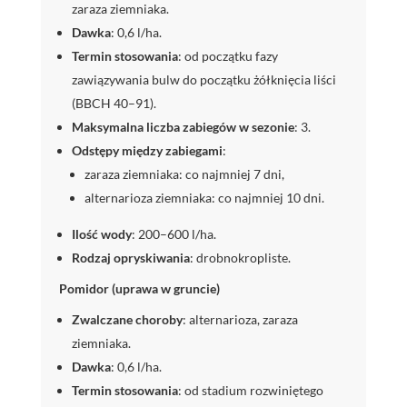
zaraza ziemniaka.
Dawka
: 0,6 l/ha.
Termin stosowania
: od początku fazy
zawiązywania bulw do początku żółknięcia liści
(BBCH 40–91).
Maksymalna liczba zabiegów w sezonie
: 3.
Odstępy między zabiegami
:
zaraza ziemniaka: co najmniej 7 dni,
alternarioza ziemniaka: co najmniej 10 dni.
Ilość wody
: 200–600 l/ha.
Rodzaj opryskiwania
: drobnokropliste.
Pomidor (uprawa w gruncie)
Zwalczane choroby
: alternarioza, zaraza
ziemniaka.
Dawka
: 0,6 l/ha.
Termin stosowania
: od stadium rozwiniętego