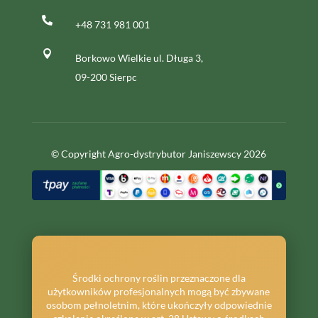

+48 731 981 001

Borkowo Wielkie ul. Długa 3,
09-200 Sierpc
© Copyright Agro-dystrybutor Janiszewscy 2026
Środki ochrony roślin przeznaczone dla
użytkowników profesjonalnych mogą być zbywane
osobom pełnoletnim, które ukończyły odpowiednie