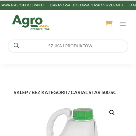
WA NASION RZEPAKU
DARMOWA DOSTAWA NASION RZEPAKU
DARM
Wyszukiwarka
produktów
SKLEP
/
BEZ KATEGORII
/ CARIAL STAR 500 SC