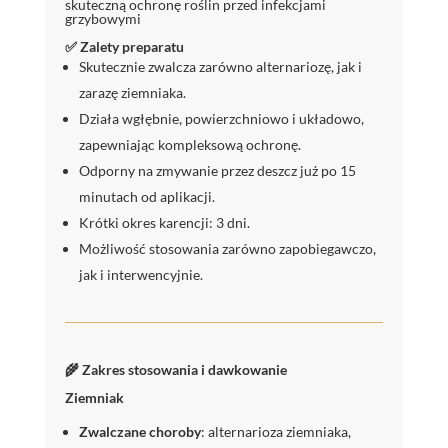
skuteczną ochronę roślin przed infekcjami
grzybowymi
✅ Zalety preparatu
Skutecznie zwalcza zarówno alternariozę, jak i
zarazę ziemniaka.
Działa wgłębnie, powierzchniowo i układowo,
zapewniając kompleksową ochronę.
Odporny na zmywanie przez deszcz już po 15
minutach od aplikacji.
Krótki okres karencji: 3 dni.
Możliwość stosowania zarówno zapobiegawczo,
jak i interwencyjnie.
🌾 Zakres stosowania i dawkowanie
Ziemniak
Zwalczane choroby
: alternarioza ziemniaka,