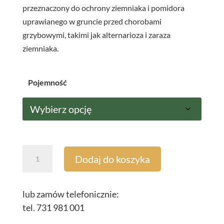
przeznaczony do ochrony ziemniaka i pomidora
uprawianego w gruncie przed chorobami
grzybowymi, takimi jak alternarioza i zaraza
ziemniaka.
Pojemność
ilość
Dodaj do koszyka
Carial
Star
500
lub zamów telefonicznie:
SC
tel. 731 981 001