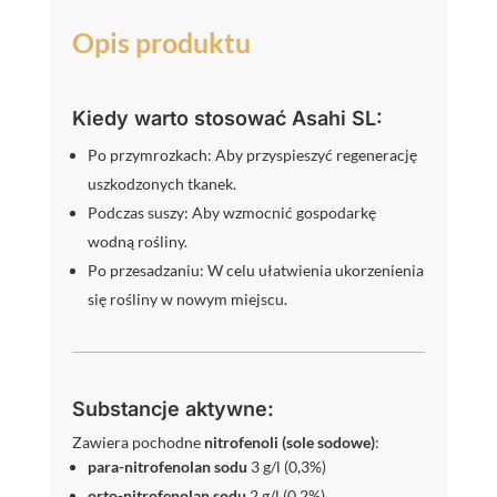
Opis produktu
Kiedy warto stosować Asahi SL:
Po przymrozkach: Aby przyspieszyć regenerację
uszkodzonych tkanek.
Podczas suszy: Aby wzmocnić gospodarkę
wodną rośliny.
Po przesadzaniu: W celu ułatwienia ukorzenienia
się rośliny w nowym miejscu.
Substancje aktywne:
Zawiera pochodne
nitrofenoli (sole sodowe)
:
para-nitrofenolan sodu
3 g/l (0,3%)
orto-nitrofenolan sodu
2 g/l (0,2%)