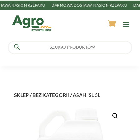
WA NASION RZEPAKU
DARMOWA DOSTAWA NASION RZEPAKU
DAR
Wyszukiwarka
produktów
SKLEP
/
BEZ KATEGORII
/ ASAHI SL 5L