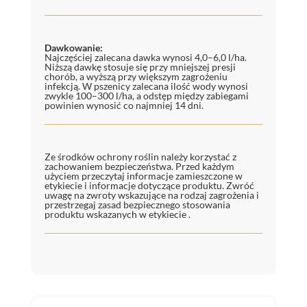
Dawkowanie:
Najczęściej zalecana dawka wynosi 4,0–6,0 l/ha.
Niższą dawkę stosuje się przy mniejszej presji
chorób, a wyższą przy większym zagrożeniu
infekcją. W pszenicy zalecana ilość wody wynosi
zwykle 100–300 l/ha, a odstęp między zabiegami
powinien wynosić co najmniej 14 dni.
Ze środków ochrony roślin należy korzystać z
zachowaniem bezpieczeństwa. Przed każdym
użyciem przeczytaj informacje zamieszczone w
etykiecie i informacje dotyczące produktu. Zwróć
uwagę na zwroty wskazujące na rodzaj zagrożenia i
przestrzegaj zasad bezpiecznego stosowania
produktu wskazanych w etykiecie .