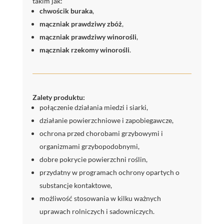
takim jak:
chwościk buraka
,
mączniak prawdziwy zbóż
,
mączniak prawdziwy winorośli
,
mączniak rzekomy winorośli
.
Zalety produktu:
połączenie działania miedzi i siarki,
działanie powierzchniowe i zapobiegawcze,
ochrona przed chorobami grzybowymi i
organizmami grzybopodobnymi,
dobre pokrycie powierzchni roślin,
przydatny w programach ochrony opartych o
substancje kontaktowe,
możliwość stosowania w kilku ważnych
uprawach rolniczych i sadowniczych.