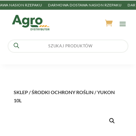
A NASION RZEPAKU
DARMOWA DOSTAWA NASION RZEPAKU
DARMO
Wyszukiwarka
produktów
SKLEP
/
ŚRODKI OCHRONY ROŚLIN
/ YUKON
10L