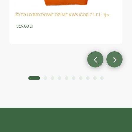
C1 F1- 1j.s
ŻYTO HYBRYDOWE Ozime SU PERSPECTIV C1
j.s
289,00
zł