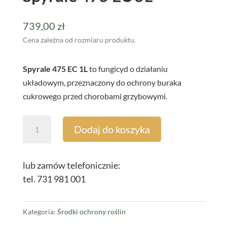
739,00
zł
Cena zależna od rozmiaru produktu.
Spyrale 475 EC 1L
to fungicyd o działaniu
układowym, przeznaczony do ochrony buraka
cukrowego przed chorobami grzybowymi.
ilość
Dodaj do koszyka
Spyrale
475
EC
lub zamów telefonicznie:
5L
tel. 731 981 001
Kategoria:
Środki ochrony roślin