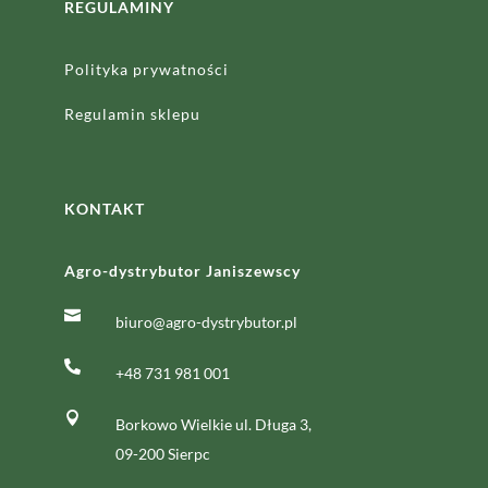
REGULAMINY
Polityka prywatności
Regulamin sklepu
KONTAKT
Agro-dystrybutor Janiszewscy

biuro@agro-dystrybutor.pl

+48 731 981 001

Borkowo Wielkie ul. Długa 3,
09-200 Sierpc