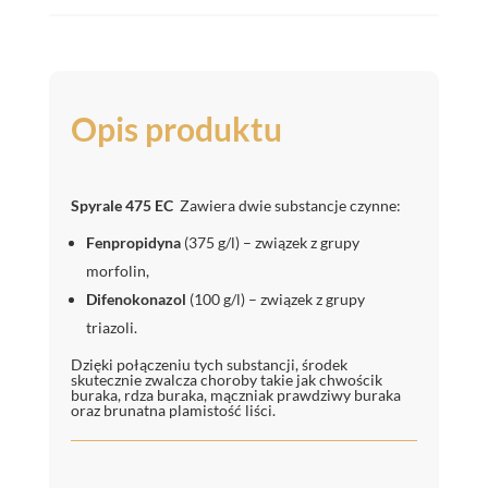
Opis produktu
Spyrale 475 EC
Zawiera dwie substancje czynne:
Fenpropidyna
(375 g/l) – związek z grupy
morfolin,
Difenokonazol
(100 g/l) – związek z grupy
triazoli.
Dzięki połączeniu tych substancji, środek
skutecznie zwalcza choroby takie jak chwościk
buraka, rdza buraka, mączniak prawdziwy buraka
oraz brunatna plamistość liści.