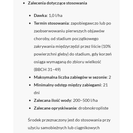
Zalecenia dotyczące stosowania
Dawka
: 1,0 l/ha
Termin stosowania
: zapobiegawczo lub po
zaobserwowaniu pierwszych objawów
choroby, od stadium początkowego
zakrywania międzyrzędzi przez liście (10%
powierzchni gleby) do stadium, gdy korzeń
osiąga wymaganą do zbioru wielkość
(BBCH 31–49)
Maksymalna liczba zabiegów w sezonie
: 2
Minimalny odstęp między zabiegami
: 21
dni
Zalecana ilość wody
: 200–500 l/ha
Zalecane opryskiwanie
: drobnokropliste
Środek przeznaczony jest do stosowania przy
użyciu samobieżnych lub ciągnikowych