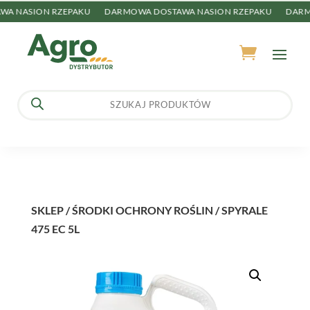
 NASION RZEPAKU
DARMOWA DOSTAWA NASION RZEPAKU
DARMO
Wyszukiwarka
produktów
SKLEP
/
ŚRODKI OCHRONY ROŚLIN
/ SPYRALE
475 EC 5L