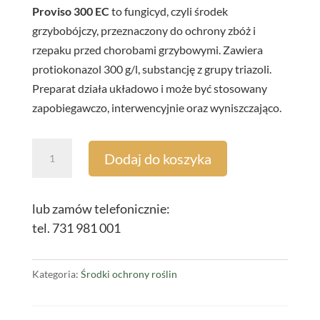
Proviso 300 EC
to fungicyd, czyli środek
grzybobójczy, przeznaczony do ochrony zbóż i
rzepaku przed chorobami grzybowymi. Zawiera
protiokonazol 300 g/l, substancję z grupy triazoli.
Preparat działa układowo i może być stosowany
zapobiegawczo, interwencyjnie oraz wyniszczająco.
ilość
Dodaj do koszyka
Proviso
300
EC
lub zamów telefonicznie:
5L
tel. 731 981 001
Kategoria:
Środki ochrony roślin