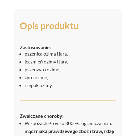
Opis produktu
Zastosowanie:
pszenica ozima i jara,
jęczmień ozimy i jary,
pszenżyto ozime,
żyto ozime,
rzepak ozimy.
Zwalczane choroby:
W zbożach Proviso 300 EC ogranicza m.in.
mączniaka prawdziwego zbóż i traw, rdzę