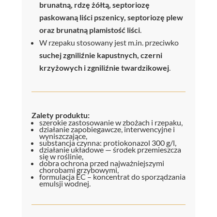
brunatną, rdzę żółtą, septoriozę
paskowaną liści pszenicy, septoriozę plew
oraz brunatną plamistość liści
.
W rzepaku stosowany jest m.in. przeciwko
suchej zgniliźnie kapustnych, czerni
krzyżowych i zgniliźnie twardzikowej
.
Zalety produktu:
szerokie zastosowanie w zbożach i rzepaku,
działanie zapobiegawcze, interwencyjne i
wyniszczające,
substancja czynna: protiokonazol 300 g/l,
działanie układowe — środek przemieszcza
się w roślinie,
dobra ochrona przed najważniejszymi
chorobami grzybowymi,
formulacja EC – koncentrat do sporządzania
emulsji wodnej.