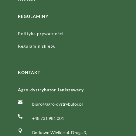
REGULAMINY
Polityka prywatności
Regulamin sklepu
KONTAKT
Agro-dystrybutor Janiszewscy

biuro@agro-dystrybutor.pl

+48 731 981 001

Borkowo Wielkie ul. Długa 3,