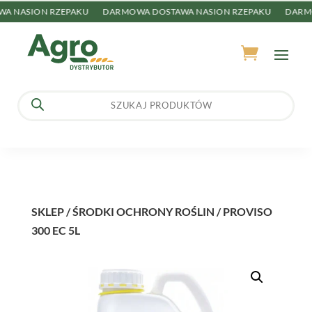
 NASION RZEPAKU
DARMOWA DOSTAWA NASION RZEPAKU
DARMOW
Wyszukiwarka
produktów
SKLEP
/
ŚRODKI OCHRONY ROŚLIN
/ PROVISO
300 EC 5L