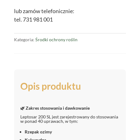
Leptosar®
200
lub zamów telefonicznie:
SL
tel. 731 981 001
5L
Kategoria:
Środki ochrony roślin
Opis produktu
🌿 Zakres stosowania i dawkowanie
Leptosar 200 SL jest zarejestrowany do stosowania
w ponad 40 uprawach, w tym:
Rzepak ozimy
Kukurydza