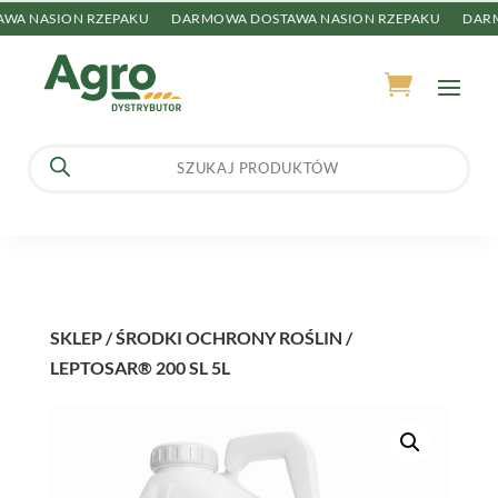
 NASION RZEPAKU
DARMOWA DOSTAWA NASION RZEPAKU
DARMO
Wyszukiwarka
produktów
SKLEP
/
ŚRODKI OCHRONY ROŚLIN
/
LEPTOSAR® 200 SL 5L