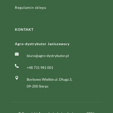
Regulamin sklepu
KONTAKT
Agro-dystrybutor Janiszewscy

biuro@agro-dystrybutor.pl

+48 731 981 001

Borkowo Wielkie ul. Długa 3,
09-200 Sierpc