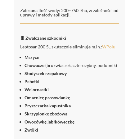
Zalecana ilość wody: 200–750 l/ha, w zależności od
uprawy i metody aplikacji.
🐛 Zwalczane szkodniki
Leptosar 200 SL skutecznie eliminuje m.in.:
WPolu
Mszyce
Chowacze
(brukwiaczek, czterozębny, podobnik)
Słodyszek rzepakowy
Pchełki
Wciornastki
Omacnicę prosowiankę
Pryszczarka kapustnika
Skrzypionkę zbożową
Owocówkę jabłkóweczkę
Zwójki