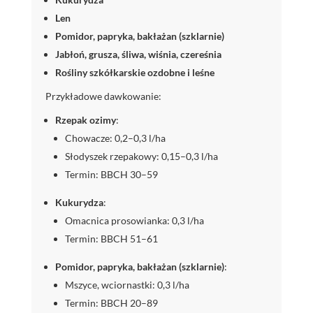
Len
Pomidor, papryka, bakłażan (szklarnie)
Jabłoń, grusza, śliwa, wiśnia, czereśnia
Rośliny szkółkarskie ozdobne i leśne
Przykładowe dawkowanie:
Rzepak ozimy
:
Chowacze: 0,2–0,3 l/ha
Słodyszek rzepakowy: 0,15–0,3 l/ha
Termin: BBCH 30–59
Kukurydza
:
Omacnica prosowianka: 0,3 l/ha
Termin: BBCH 51–61
Pomidor, papryka, bakłażan (szklarnie)
:
Mszyce, wciornastki: 0,3 l/ha
Termin: BBCH 20–89