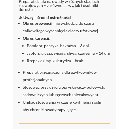
Preparat działa na owady w różnych stadiach
rozwojowych – zarówno larwy, jak i osobniki
dorosłe.
⚠️ Uwagi i środki ostrożności
Okres prewencji
: nie wchodzić do czasu
całkowitego wyschnięcia cieczy użytkowej.
Okres karencji
:
Pomidor, papryka, bakłażan – 3 dni
Jabłoń, grusza, wiśnia, śliwa, czereśnia – 14 dni
Rzepak ozimy, kukurydza – brak
Preparat przeznaczony dla użytkowników
profesjonalnych.
Stosować przy użyciu opryskiwaczy polowych,
sadowniczych lub ręcznych (plecakowych).
Unikać stosowania w czasie kwitnienia roślin,
aby chronić owady zapylające.