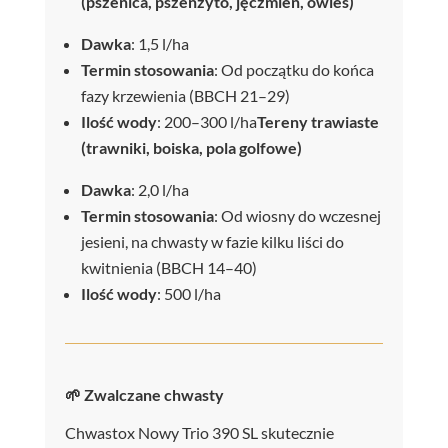
(pszenica, pszenżyto, jęczmień, owies)
Dawka
: 1,5 l/ha
Termin stosowania
: Od początku do końca
fazy krzewienia (BBCH 21–29)
Ilość wody
: 200–300 l/ha
Tereny trawiaste
(trawniki, boiska, pola golfowe)
Dawka
: 2,0 l/ha
Termin stosowania
: Od wiosny do wczesnej
jesieni, na chwasty w fazie kilku liści do
kwitnienia (BBCH 14–40)
Ilość wody
: 500 l/ha
🌱 Zwalczane chwasty
Chwastox Nowy Trio 390 SL skutecznie