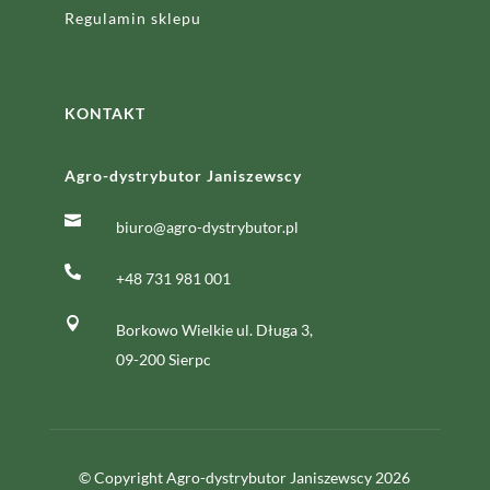
Regulamin sklepu
KONTAKT
Agro-dystrybutor Janiszewscy

biuro@agro-dystrybutor.pl

+48 731 981 001

Borkowo Wielkie ul. Długa 3,
09-200 Sierpc
© Copyright Agro-dystrybutor Janiszewscy 2026