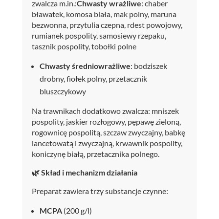
zwalcza m.in.:
Chwasty wrażliwe
: chaber
bławatek, komosa biała, mak polny, maruna
bezwonna, przytulia czepna, rdest powojowy,
rumianek pospolity, samosiewy rzepaku,
tasznik pospolity, tobołki polne
Chwasty średniowrażliwe
: bodziszek
drobny, fiołek polny, przetacznik
bluszczykowy
Na trawnikach dodatkowo zwalcza: mniszek
pospolity, jaskier rozłogowy, pępawę zieloną,
rogownicę pospolitą, szczaw zwyczajny, babkę
lancetowatą i zwyczajną, krwawnik pospolity,
koniczynę białą, przetacznika polnego.
🌿 Skład i mechanizm działania
Preparat zawiera trzy substancje czynne:
MCPA
(200 g/l)