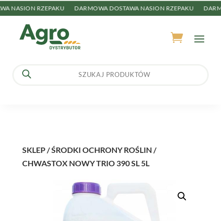
 NASION RZEPAKU
DARMOWA DOSTAWA NASION RZEPAKU
DARMOW
Wyszukiwarka
produktów
SKLEP
/
ŚRODKI OCHRONY ROŚLIN
/
CHWASTOX NOWY TRIO 390 SL 5L