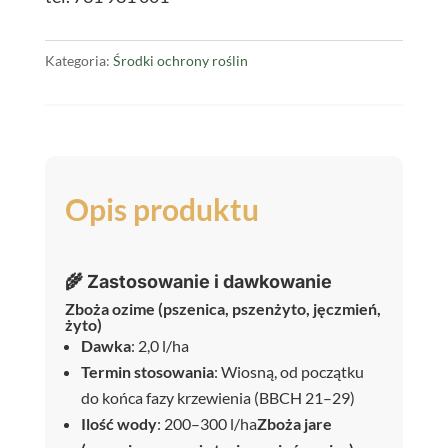
SL
5L
Kategoria:
Środki ochrony roślin
Opis produktu
🌾 Zastosowanie i dawkowanie
Zboża ozime (pszenica, pszenżyto, jęczmień,
żyto)
Dawka
: 2,0 l/ha
Termin stosowania
: Wiosną, od początku
do końca fazy krzewienia (BBCH 21–29)
Ilość wody
: 200–300 l/ha
Zboża jare