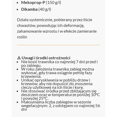
Mekoprop-P
(150 g/l)
Dikamba
(40 g/l)
Działa systemicznie, pobierany przez liście
chwastów, powodując ich deformację,
zahamowanie wzrostu i w efekcie zamieranie
roślin
⚠️ Uwagi i środki ostrożności
Nie kosić trawnika co najmniej 7 dni przed i
po zabiegu.
W roku założenia trawnika zabieg można
wykonać, gdy trawa osiągnie pełnię fazy
krzewienia.
Unikać opryskiwania w pobliżu drzew i
krzewów, aby nie dopuścić do znoszenia
cieczy użytkowej na ich liście i korę.
Nie stosować środka przed zbliżającym się
deszczem oraz w temperaturze poniżej 10°C
i powyżej 25°C.
Maksymalna liczba zabiegów w sezonie
wegetacyjnym: 2, z odstępem co najmniej 56
dni