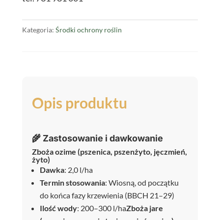
SL
1L
Kategoria:
Środki ochrony roślin
Opis produktu
🌾 Zastosowanie i dawkowanie
Zboża ozime (pszenica, pszenżyto, jęczmień,
żyto)
Dawka
: 2,0 l/ha
Termin stosowania
: Wiosną, od początku
do końca fazy krzewienia (BBCH 21–29)
Ilość wody
: 200–300 l/ha
Zboża jare