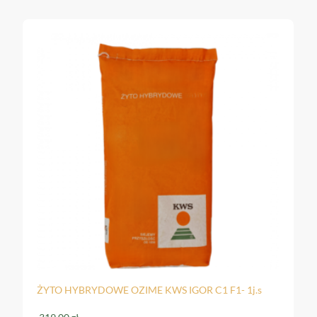
ŻYTO HYBRYDOWE OZIME KWS IGOR C1 F1- 1j.s