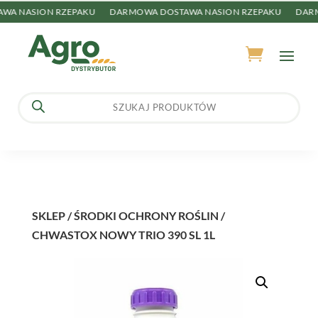
A NASION RZEPAKU
DARMOWA DOSTAWA NASION RZEPAKU
DARMO
Wyszukiwarka
produktów
SKLEP
/
ŚRODKI OCHRONY ROŚLIN
/
CHWASTOX NOWY TRIO 390 SL 1L