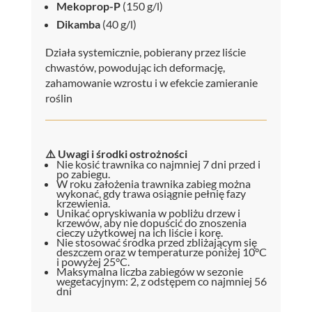
Mekoprop-P
(150 g/l)
Dikamba
(40 g/l)
Działa systemicznie, pobierany przez liście
chwastów, powodując ich deformację,
zahamowanie wzrostu i w efekcie zamieranie
roślin
⚠️ Uwagi i środki ostrożności
Nie kosić trawnika co najmniej 7 dni przed i
po zabiegu.
W roku założenia trawnika zabieg można
wykonać, gdy trawa osiągnie pełnię fazy
krzewienia.
Unikać opryskiwania w pobliżu drzew i
krzewów, aby nie dopuścić do znoszenia
cieczy użytkowej na ich liście i korę.
Nie stosować środka przed zbliżającym się
deszczem oraz w temperaturze poniżej 10°C
i powyżej 25°C.
Maksymalna liczba zabiegów w sezonie
wegetacyjnym: 2, z odstępem co najmniej 56
dni