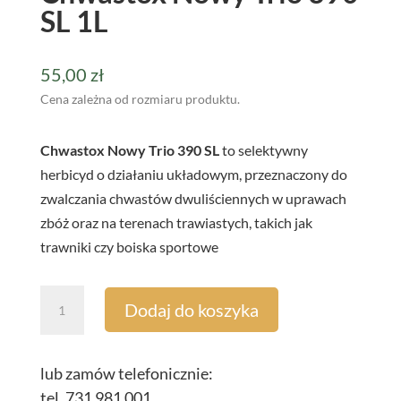
SL 1L
55,00
zł
Cena zależna od rozmiaru produktu.
Chwastox Nowy Trio 390 SL
to selektywny
herbicyd o działaniu układowym, przeznaczony do
zwalczania chwastów dwuliściennych w uprawach
zbóż oraz na terenach trawiastych, takich jak
trawniki czy boiska sportowe
ilość
Dodaj do koszyka
Chwastox
Nowy
Trio
lub zamów telefonicznie:
390
tel. 731 981 001