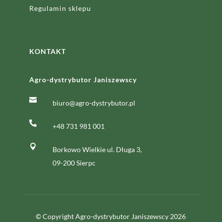
Regulamin sklepu
KONTAKT
Agro-dystrybutor Janiszewscy

biuro@agro-dystrybutor.pl

+48 731 981 001

Borkowo Wielkie ul. Długa 3,
09-200 Sierpc
© Copyright Agro-dystrybutor Janiszewscy 2026