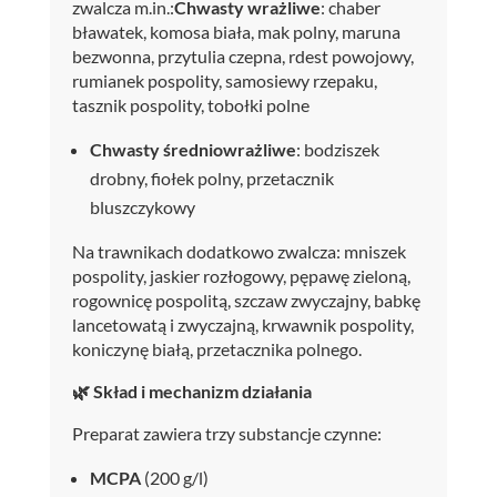
zwalcza m.in.:
Chwasty wrażliwe
: chaber
bławatek, komosa biała, mak polny, maruna
bezwonna, przytulia czepna, rdest powojowy,
rumianek pospolity, samosiewy rzepaku,
tasznik pospolity, tobołki polne
Chwasty średniowrażliwe
: bodziszek
drobny, fiołek polny, przetacznik
bluszczykowy
Na trawnikach dodatkowo zwalcza: mniszek
pospolity, jaskier rozłogowy, pępawę zieloną,
rogownicę pospolitą, szczaw zwyczajny, babkę
lancetowatą i zwyczajną, krwawnik pospolity,
koniczynę białą, przetacznika polnego.
🌿 Skład i mechanizm działania
Preparat zawiera trzy substancje czynne:
MCPA
(200 g/l)