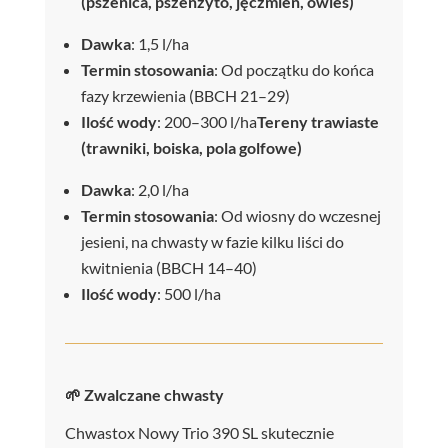
(pszenica, pszenżyto, jęczmień, owies)
Dawka
: 1,5 l/ha
Termin stosowania
: Od początku do końca
fazy krzewienia (BBCH 21–29)
Ilość wody
: 200–300 l/ha
Tereny trawiaste
(trawniki, boiska, pola golfowe)
Dawka
: 2,0 l/ha
Termin stosowania
: Od wiosny do wczesnej
jesieni, na chwasty w fazie kilku liści do
kwitnienia (BBCH 14–40)
Ilość wody
: 500 l/ha
🌱 Zwalczane chwasty
Chwastox Nowy Trio 390 SL skutecznie