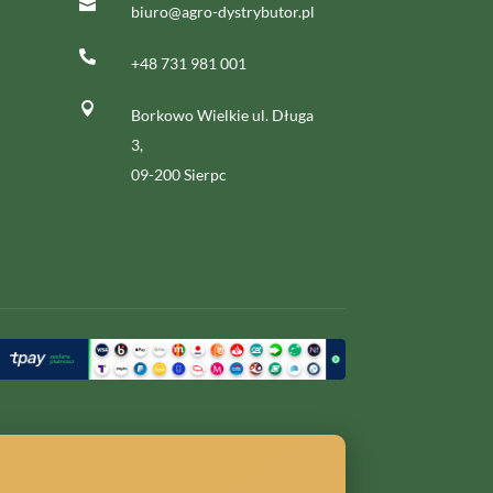

biuro@agro-dystrybutor.pl

+48 731 981 001

Borkowo Wielkie ul. Długa
3,
09-200 Sierpc
i