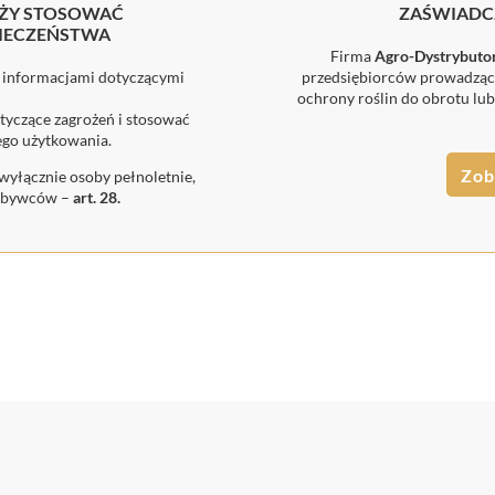
EŻY STOSOWAĆ
ZAŚWIADCZ
PIECZEŃSTWA
Firma
Agro-Dystrybuto
az informacjami dotyczącymi
przedsiębiorców prowadząc
ochrony roślin do obrotu l
tyczące zagrożeń i stosować
ego użytkowania.
Zob
yłącznie osoby pełnoletnie,
nabywców –
art. 28.