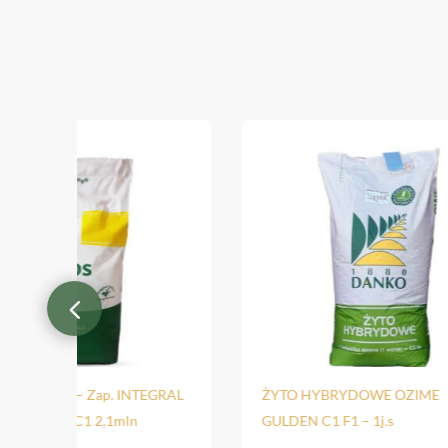
zimy Telly – Zap. INTEGRAL
ŻYTO HYBRYDOWE OZIME
UMIPOSA C1 2,1mln
GULDEN C1 F1 – 1j.s
ka siewna)