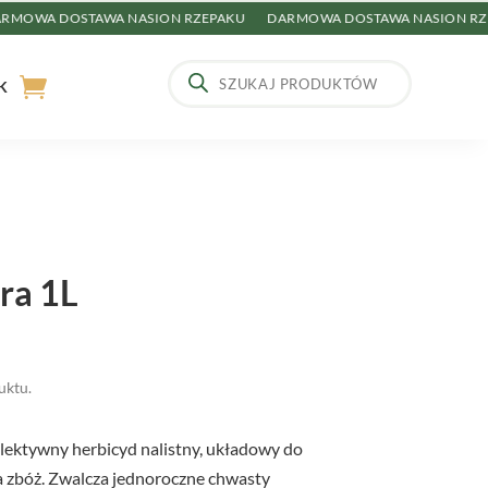
A DOSTAWA NASION RZEPAKU
DARMOWA DOSTAWA NASION RZEPAK
Wyszukiwarka
produktów
K
ra 1L
uktu.
lektywny herbicyd nalistny, układowy do
 zbóż. Zwalcza jednoroczne chwasty