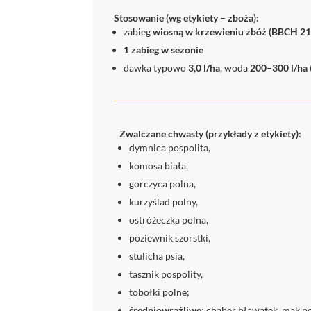
Stosowanie (wg etykiety – zboża):
zabieg
wiosną w krzewieniu zbóż (BBCH 2
1 zabieg w sezonie
dawka typowo
3,0 l/ha
, woda
200–300 l/ha
Zwalczane chwasty (przykłady z etykiety):
dymnica pospolita,
komosa biała,
gorczyca polna,
kurzyślad polny,
ostróżeczka polna,
poziewnik szorstki,
stulicha psia,
tasznik pospolity,
tobołki polne;
średniowrażliwe:
chaber bławatek, mak po