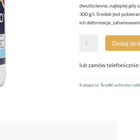
dwuliścienne, najlepiej gdy 
300 g/l. Środek jest pobier
ich deformacje, zahamowanie
ilość
Dodaj do 
Chwastox
Extra
1L
lub zamów telefonicznie:
Kategoria:
Środki ochrony rośl