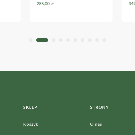
285,00
zł
349,
SKLEP
STRONY
Koszyk
O nas