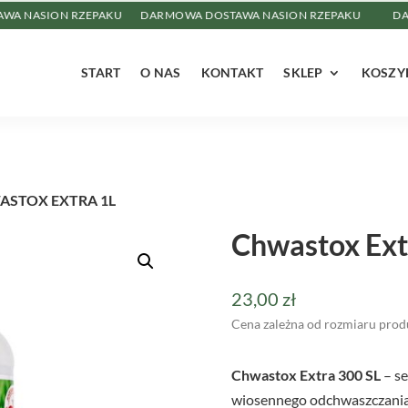
SION RZEPAKU
DARMOWA DOSTAWA NASION RZEPAKU
DARMOW
START
O NAS
KONTAKT
SKLEP
KOSZY
ASTOX EXTRA 1L
Chwastox Ext
23,00
zł
Cena zależna od rozmiaru prod
Chwastox Extra 300 SL
– se
wiosennego odchwaszczania