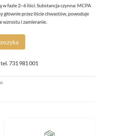
są w fazie 2–6 liści. Substancja czynna: MCPA
any głównie przez liście chwastów, powoduje
 wzrostu i zamieranie.
koszyka
 tel. 731 981 001
in