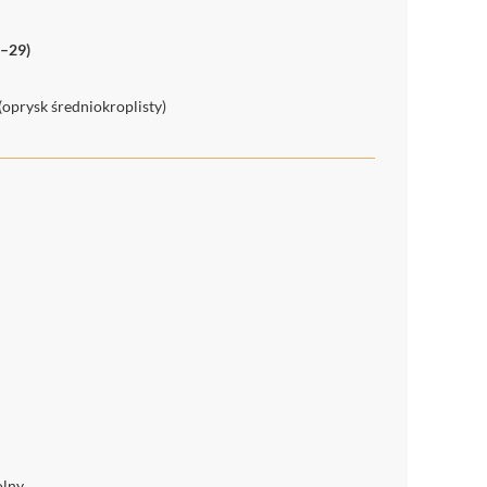
1–29)
(oprysk średniokroplisty)
lny.