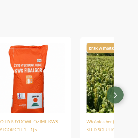
brak w magazynie
 HYBRYDOWE OZIME KWS
Włośnica ber (Setaria italica
GOR C1 F1 – 1j.s
SEED SOLUTIONS